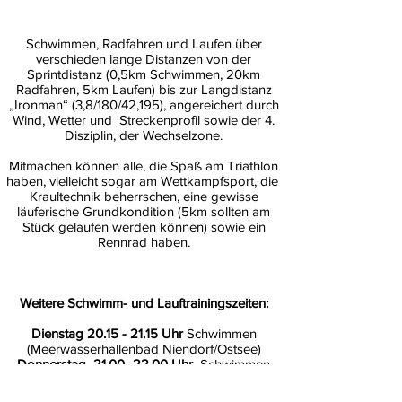
Schwimmen, Radfahren und Laufen über
verschieden lange Distanzen von der
Sprintdistanz (0,5km Schwimmen, 20km
Radfahren, 5km Laufen) bis zur Langdistanz
„Ironman“ (3,8/180/42,195), angereichert durch
Wind, Wetter und Streckenprofil sowie der 4.
Disziplin, der Wechselzone.
Mitmachen können alle, die Spaß am Triathlon
haben, vielleicht sogar am Wettkampfsport, die
Kraultechnik beherrschen, eine gewisse
läuferische Grundkondition (5km sollten am
Stück gelaufen werden können) sowie ein
Rennrad haben.
Weitere Schwimm- und Lauftrainingszeiten:
Dienstag
20.15 - 21.15
Uhr
Schwimmen
(Meerwasserhallenbad Niendorf/Ostsee)
Donnerstag
21.00- 22.00
Uhr
Schwimmen
(Ludwig-Jahn-Halle,
Bad Schwartau)
Sonntag
18.00- 19.00
Uhr
Schwimmen